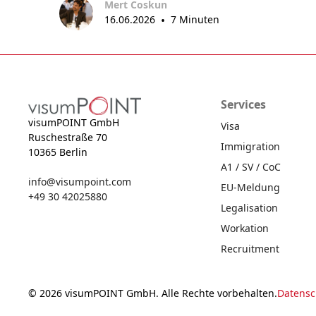
Mert Coskun
16.06.2026
•
7 Minuten
Services
visumPOINT GmbH
Visa
Ruschestraße 70
Immigration
10365 Berlin
A1 / SV / CoC
info@visumpoint.com
EU-Meldung
+49 30 42025880
Legalisation
Workation
Recruitment
© 2026 visumPOINT GmbH. Alle Rechte vorbehalten.
Datensc