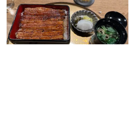
Essen & Cafés
ZOROME, Mejiro
Küchenchef Okada Yoshiaki brauchte über ein
Jahr, um die Kyosui-Lieferanten von seinem
Können zu überzeugen, bevor sie ihm ihr